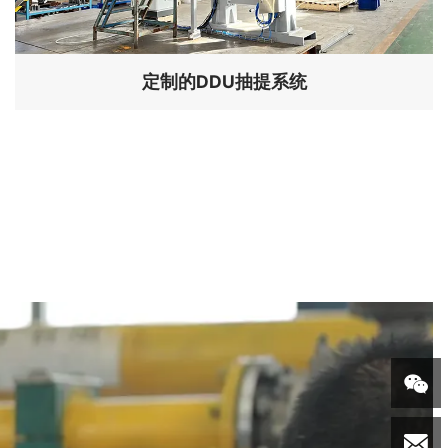
定制的DDU抽提系统

